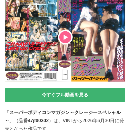
今すぐフル動画を見る
「
スーパーボディコンマガジン～クレージースペシャル
～
」（品番
47jf00302
）は、VINLから2026年6月30日に発
売となった作品です。