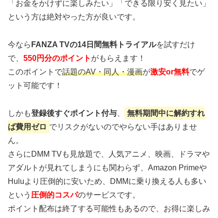
「お金をかけずに楽しみたい」「できる限り安く見たい」
という方は絶対やった方が良いです。
今なら
FANZA TVの14日間無料トライアル
を試すだけ
で、
550円分のポイント
がもらえます！
このポイントで
話題のAV・同人・漫画
が
激安or無料
でゲ
ット可能です！
しかも
登録後すぐポイント付与
、
無料期間中に解約すれ
ば費用ゼロ
でリスクがないのでやらない手はありませ
ん。
さらにDMM TVも見放題で、人気アニメ、映画、ドラマや
アダルトが見れてしまうにも関わらず、Amazon Primeや
Huluより圧倒的に安いため、DMMに乗り換える人も多い
という
圧倒的コスパ
のサービスです。
ポイント配布は終了する可能性もあるので、お得に楽しみ