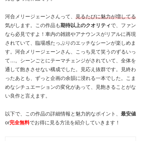
河合メリージェーンさんって、
見るたびに魅力が増してる
気がします。この作品も
期待以上のクオリティ
で、ファン
なら必見ですよ！
車内の雑踏やアナウンスがリアルに再現
されていて、臨場感たっぷりのエッチなシーンが楽しめま
す。
河合メリージェーンさん、こっち見て笑うのずるいっ
て…。
シーンごとにテーマチェンジがされていて、全体を
通して飽きさせない構成でした。見応え抜群です。
見終わ
ったあとも、ずっと企画の余韻に浸れる一本でした。
こま
めなシチュエーションの変化があって、見飽きることがな
い良作と言えます。
以下で、この作品の詳細情報と魅力的なポイント、
最安値
or
完全無料
でお得に見る方法を紹介していきます！